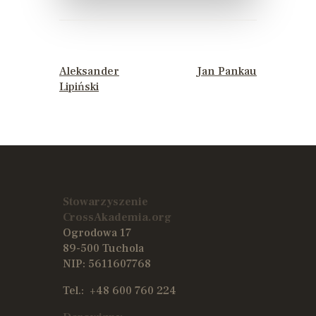
PREVIOUS POST
NEXT POST
Aleksander
Jan Pankau
Lipiński
Stowarzyszenie
CrossAkademia.org
Ogrodowa 17
89-500 Tuchola
NIP: 5611607768
Tel.:
+48 600 760 224