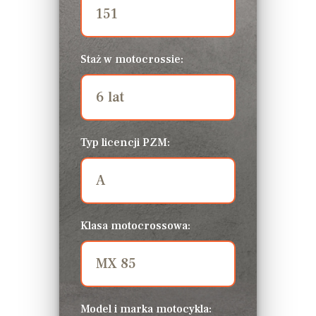
Staż w motocrossie:
Typ licencji PZM:
Klasa motocrossowa:
Model i marka motocykla: