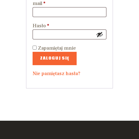
mail
*
Hasło
*
Zapamiętaj mnie
ZALOGUJ SIĘ
Nie pamiętasz hasła?