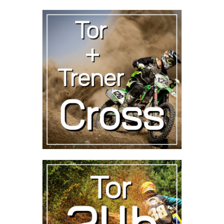
Tor + Trener
(Cross)
70
,
00
zł
Tor na 24h
(Cross)
50
,
00
zł