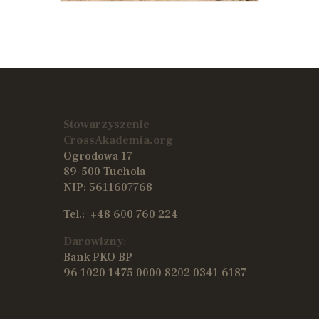
Stowarzyszenie
CrossAkademia.org
Ogrodowa 17
89-500 Tuchola
NIP: 5611607768
Tel.:
+48 600 760 224
Darowizny:
Bank PKO BP
96 1020 1475 0000 8202 0341 6187