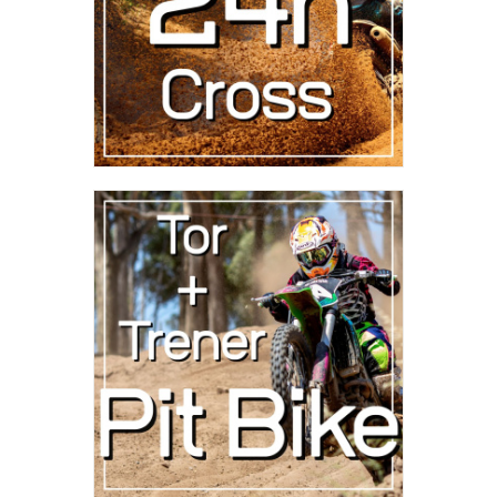
Tor + Trener +
Nasz Pit Bike
(Stały klient)
100
,
00
zł