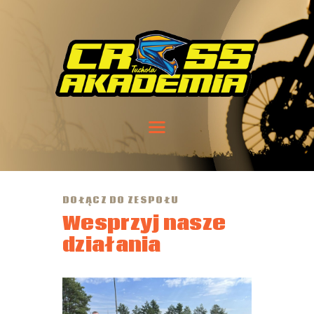
DOŁĄCZ DO ZESPOŁU
Wesprzyj nasze
działania