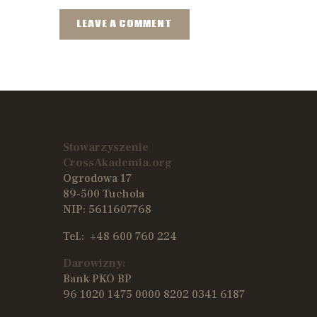
Stowarzyszenie
CrossAkademia.org
Ogrodowa 17
89-500 Tuchola
NIP: 5611607768
Tel.:
+48 600 760 224
Darowizny:
Bank PKO BP
96 1020 1475 0000 8202 0341 6187